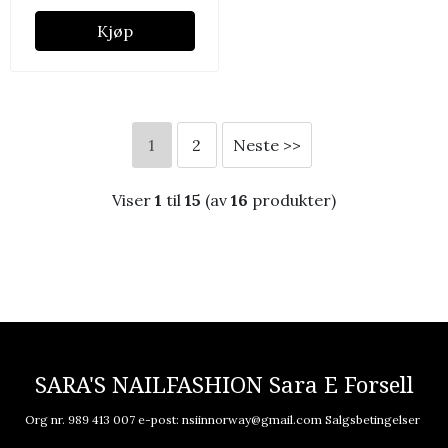
Kjøp
1
2
Neste >>
Viser
1
til
15
(av
16
produkter)
SARA'S NAILFASHION Sara E Forsell
Org nr. 989 413 007 e-post:
nsiinnorway@gmail.com
Salgsbetingelser