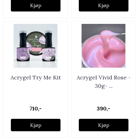
Kjøp
Kjøp
Acrygel Try Me Kit
Acrygel Vivid Rose -
30g- ...
710,-
390,-
Kjøp
Kjøp