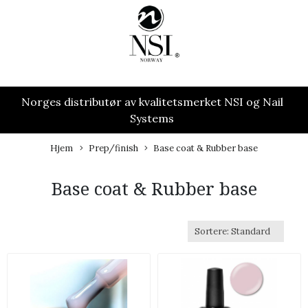
Norges distributør av kvalitetsmerket NSI og Nail
Systems
Hjem
Prep/finish
Base coat & Rubber base
Base coat & Rubber base