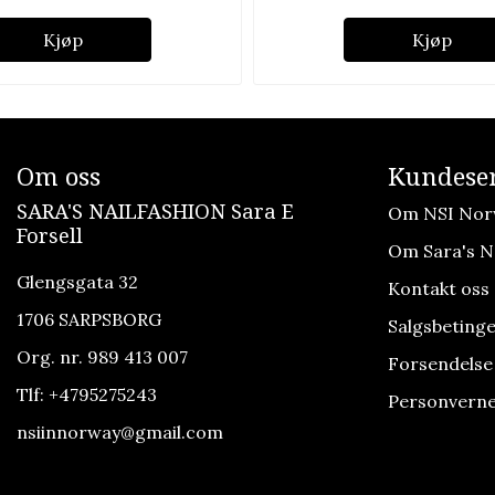
Kjøp
Kjøp
Om oss
Kundeser
SARA'S NAILFASHION Sara E
Om NSI Nor
Forsell
Om Sara's Na
Glengsgata 32
Kontakt oss
1706 SARPSBORG
Salgsbetinge
Org. nr. 989 413 007
Forsendelse
Tlf:
+4795275243
Personverne
nsiinnorway@gmail.com