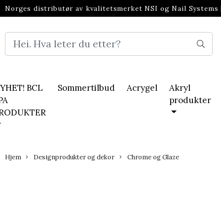
Norges distributør av kvalitetsmerket NSI og Nail Systems
neglebransjen
YHET! BCL
Sommertilbud
Acrygel
Akryl
PA
produkter
RODUKTER
Hjem
Designprodukter og dekor
Chrome og Glaze