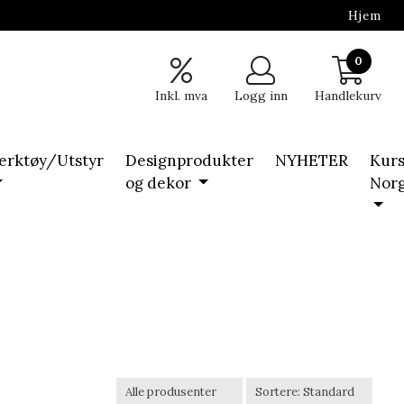
Hjem
0
Inkl. mva
Logg inn
Handlekurv
erktøy/Utstyr
Designprodukter
NYHETER
Kurs
og dekor
Nor