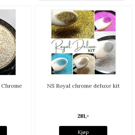
 Chrome
NS Royal chrome deluxe kit
281,-
Kjøp