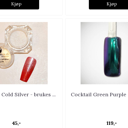
Kjøp
Kjøp
Cold Silver - brukes ...
Cocktail Green Purple 
45,-
119,-