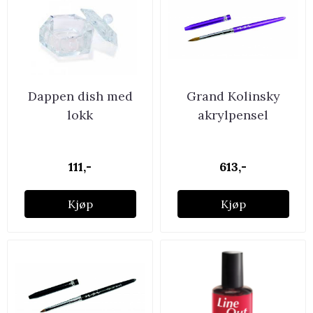
Dappen dish med
Grand Kolinsky
lokk
akrylpensel
111,-
613,-
Kjøp
Kjøp