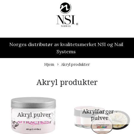
Norges distributør av kvalitetsmerket NSI og Nail
Systems
Hjem
Akryl produkter
Akryl produkter
Akrylfarger -
Akryl pulver
pulver