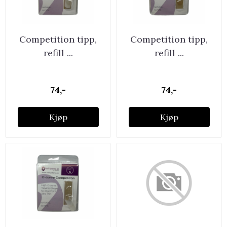
Competition tipp,
Competition tipp,
refill ...
refill ...
74,-
74,-
Kjøp
Kjøp