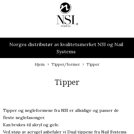
Norges distributør av kvalitetsmerket NSI og Nail
Systems
Hjem
Tipper/former
Tipper
Tipper
Tipper og negleformene fra NSI er allsidige og passer de
fleste neglefasonger.
Kan brukes til akryl og gele.
Ved støp av acrygel anbefaler vi Dual tippene fra Nail Systems