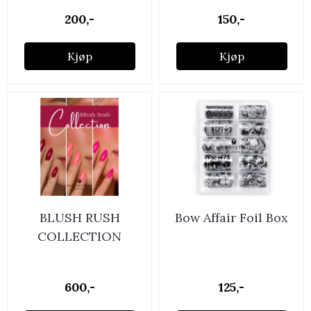
200,-
150,-
Kjøp
Kjøp
BLUSH RUSH
Bow Affair Foil Box
COLLECTION
600,-
125,-