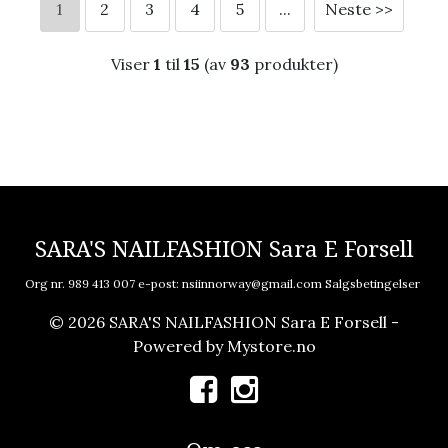
1
2
3
4
5
...
Neste >>
Viser
1
til
15
(av
93
produkter)
SARA'S NAILFASHION Sara E Forsell
Org nr. 989 413 007 e-post:
nsiinnorway@gmail.com
Salgsbetingelser
© 2026 SARA'S NAILFASHION Sara E Forsell -
Powered by
Mystore.no