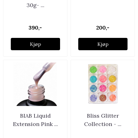
30g- ...
390,-
200,-
Kjøp
Kjøp
BIAB Liquid
Bliss Glitter
Extension Pink ...
Collection - ...