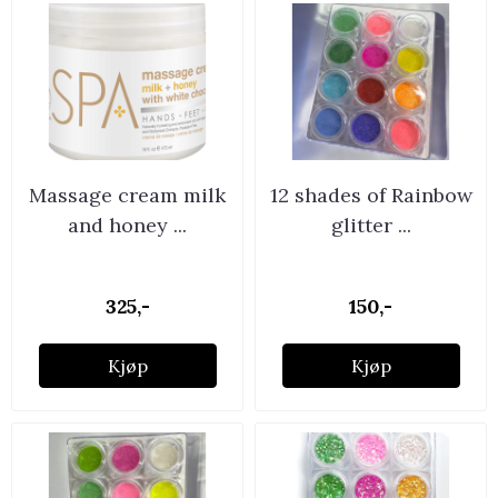
Massage cream milk
12 shades of Rainbow
and honey ...
glitter ...
325,-
150,-
Kjøp
Kjøp