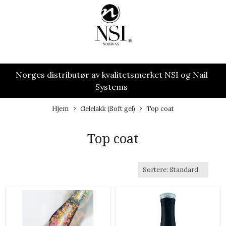
Norges distributør av kvalitetsmerket NSI og Nail
Systems
Hjem
Gelelakk (Soft gel)
Top coat
Top coat