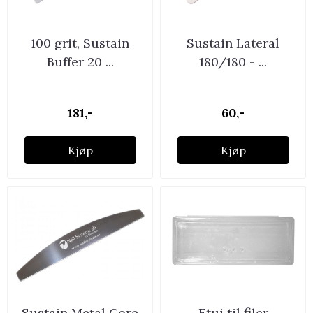
100 grit, Sustain
Sustain Lateral
Buffer 20 ...
180/180 - ...
181,-
60,-
Kjøp
Kjøp
Sustain Metal Core
Etui til filer