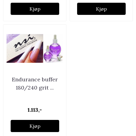
Kjøp
Kjøp
Endurance buffer
180/240 grit ...
1.113,-
Kjøp