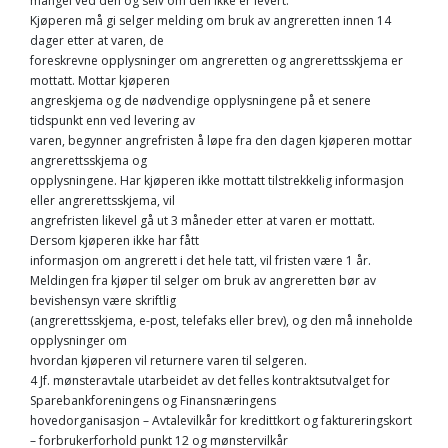
mangel ved den og selv om den ikke er levert.
Kjøperen må gi selger melding om bruk av angreretten innen 14
dager etter at varen, de
foreskrevne opplysninger om angreretten og angrerettsskjema er
mottatt. Mottar kjøperen
angreskjema og de nødvendige opplysningene på et senere
tidspunkt enn ved levering av
varen, begynner angrefristen å løpe fra den dagen kjøperen mottar
angrerettsskjema og
opplysningene. Har kjøperen ikke mottatt tilstrekkelig informasjon
eller angrerettsskjema, vil
angrefristen likevel gå ut 3 måneder etter at varen er mottatt.
Dersom kjøperen ikke har fått
informasjon om angrerett i det hele tatt, vil fristen være 1 år.
Meldingen fra kjøper til selger om bruk av angreretten bør av
bevishensyn være skriftlig
(angrerettsskjema, e-post, telefaks eller brev), og den må inneholde
opplysninger om
hvordan kjøperen vil returnere varen til selgeren.
4 Jf. mønsteravtale utarbeidet av det felles kontraktsutvalget for
Sparebankforeningens og Finansnæringens
hovedorganisasjon – Avtalevilkår for kredittkort og faktureringskort
– forbrukerforhold punkt 12 og mønstervilkår