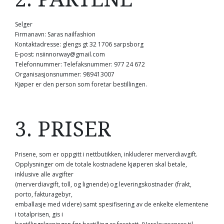
Selger
Firmanavn: Saras nailfashion
Kontaktadresse: glengs gt 32 1706 sarpsborg
E-post: nsiinnorway@gmail.com
Telefonnummer: Telefaksnummer:
977 24 672
Organisasjonsnummer: 989413007
Kjøper er den person som foretar bestillingen.
3. PRISER
Prisene, som er oppgitt i nettbutikken, inkluderer merverdiavgift.
Opplysninger om de totale kostnadene kjøperen skal betale,
inklusive alle avgifter
(merverdiavgift, toll, og lignende) og leveringskostnader (frakt,
porto, fakturagebyr,
emballasje med videre) samt spesifisering av de enkelte elementene
i totalprisen, gis i