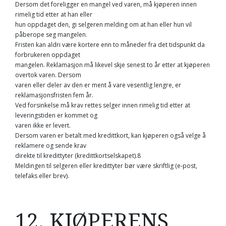
Dersom det foreligger en mangel ved varen, må kjøperen innen
rimelig tid etter at han eller
hun oppdaget den, gi selgeren melding om at han eller hun vil
påberope seg mangelen.
Fristen kan aldri være kortere enn to måneder fra det tidspunkt da
forbrukeren oppdaget
mangelen. Reklamasjon må likevel skje senest to år etter at kjøperen
overtok varen. Dersom
varen eller deler av den er ment å vare vesentlig lengre, er
reklamasjonsfristen fem år.
Ved forsinkelse må krav rettes selger innen rimelig tid etter at
leveringstiden er kommet og
varen ikke er levert.
Dersom varen er betalt med kredittkort, kan kjøperen også velge å
reklamere og sende krav
direkte til kredittyter (kredittkortselskapet).8
Meldingen til selgeren eller kredittyter bør være skriftlig (e-post,
telefaks eller brev).
12. KJØPERENS