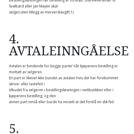
bestillingsløsningen før bestilling er foretatt. (Vareleveranser til
Svalbard eller Jan Mayen skal
selges uten tillegg av merverdiavgift.1)
4.
AVTALEINNGÅELSE
Avtalen er bindende for begge parter når kjøperens bestilling er
mottatt av selgeren.
En part er likevel ikke bundet av avtalen hvis det har forekommet
skrive- eller tastefeil i
tilbudet fra selgeren i bestillingsløsningen i nettbutikken eller i
kjøperens bestilling, og den
annen part innså eller burde ha innsett at det forelå en slik feil.
5.