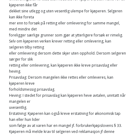
kjøperen ikke får
dekket sine utlegg og uten vesentlig ulempe for kjøperen. Selgeren
kan ikke foreta
mer enn to forsøk på retting eller omlevering for samme mangel,
med mindre det
foreligger særlige grunner som gjør at ytterligere forsøk er rimelig.
Selv om kjøperen verken krever retting eller omlevering, kan
selgeren tilby retting
eller omlevering dersom dette skjer uten opphold. Dersom selgeren
sørger for slik
retting eller omlevering, kan kjøperen ikke kreve prisavslag eller
heving.
Prisavslag: Dersom mangelen ikke rettes eller omleveres, kan
kjøperen kreve
forholdsmessig prisavslag.
Heving: I stedet for prisavslag kan kjøperen heve avtalen, unntatt når
mangelen er
uvesentlig.
Erstatning: Kjøperen kan også kreve erstatning for økonomisk tap
han eller hun lider
som følge av at varen har en mangel jf. forbrukerkjøpslovens § 33.
Kjøperen må melde krav til selgeren ved reklamasjon jf denne