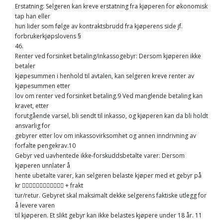
Erstatning: Selgeren kan kreve erstatning fra kjøperen for økonomisk
tap han eller
hun lider som følge av kontraktsbrudd fra kjøperens side jf.
forbrukerkjøpslovens §
46.
Renter ved forsinket betaling/inkassogebyr: Dersom kjøperen ikke
betaler
kjøpesummen i henhold til avtalen, kan selgeren kreve renter av
kjøpesummen etter
lov om renter ved forsinket betaling.9 Ved manglende betaling kan
kravet, etter
forutgående varsel, bli sendt til inkasso, og kjøperen kan da bli holdt
ansvarlig for
gebyrer etter lov om inkassovirksomhet og annen inndrivning av
forfalte pengekrav.10
Gebyr ved uavhentede ikke-forskuddsbetalte varer: Dersom
kjøperen unnlater å
hente ubetalte varer, kan selgeren belaste kjøper med et gebyr på
kr 􀀃􀀃􀀃􀀃􀀃􀀃􀀃􀀃􀀃􀀃􀀃􀀃 + frakt
tur/retur. Gebyret skal maksimalt dekke selgerens faktiske utlegg for
å levere varen
til kjøperen. Et slikt gebyr kan ikke belastes kjøpere under 18 år. 11