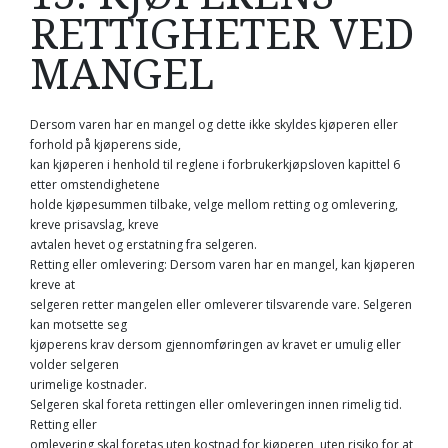
RETTIGHETER VED
MANGEL
Dersom varen har en mangel og dette ikke skyldes kjøperen eller
forhold på kjøperens side,
kan kjøperen i henhold til reglene i forbrukerkjøpsloven kapittel 6
etter omstendighetene
holde kjøpesummen tilbake, velge mellom retting og omlevering,
kreve prisavslag, kreve
avtalen hevet og erstatning fra selgeren.
Retting eller omlevering: Dersom varen har en mangel, kan kjøperen
kreve at
selgeren retter mangelen eller omleverer tilsvarende vare. Selgeren
kan motsette seg
kjøperens krav dersom gjennomføringen av kravet er umulig eller
volder selgeren
urimelige kostnader.
Selgeren skal foreta rettingen eller omleveringen innen rimelig tid.
Retting eller
omlevering skal foretas uten kostnad for kjøperen, uten risiko for at