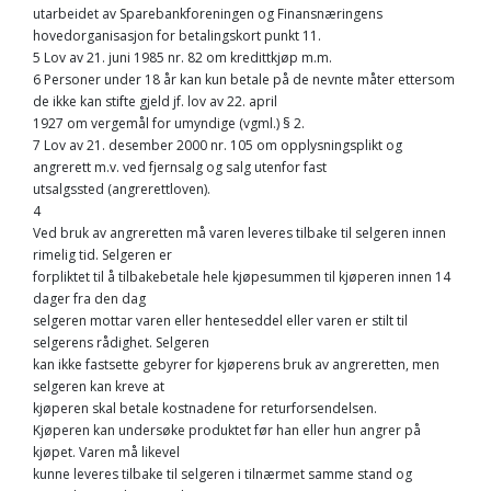
utarbeidet av Sparebankforeningen og Finansnæringens
hovedorganisasjon for betalingskort punkt 11.
5 Lov av 21. juni 1985 nr. 82 om kredittkjøp m.m.
6 Personer under 18 år kan kun betale på de nevnte måter ettersom
de ikke kan stifte gjeld jf. lov av 22. april
1927 om vergemål for umyndige (vgml.) § 2.
7 Lov av 21. desember 2000 nr. 105 om opplysningsplikt og
angrerett m.v. ved fjernsalg og salg utenfor fast
utsalgssted (angrerettloven).
4
Ved bruk av angreretten må varen leveres tilbake til selgeren innen
rimelig tid. Selgeren er
forpliktet til å tilbakebetale hele kjøpesummen til kjøperen innen 14
dager fra den dag
selgeren mottar varen eller henteseddel eller varen er stilt til
selgerens rådighet. Selgeren
kan ikke fastsette gebyrer for kjøperens bruk av angreretten, men
selgeren kan kreve at
kjøperen skal betale kostnadene for returforsendelsen.
Kjøperen kan undersøke produktet før han eller hun angrer på
kjøpet. Varen må likevel
kunne leveres tilbake til selgeren i tilnærmet samme stand og