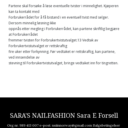
Partene skal forsøke å løse eventuelle tvister i minnelighet. Kjøperen
kan ta kontakt med
Forbrukerrådet for å få bistand i en eventuell tvist med selger.
Dersom minnelig løsning ikke
oppnås etter megling i Forbrukerrådet, kan partene skriftlig begjære
at Forbrukerrådet
fremmer tvisten for Forbrukertvistutvalget.13 Vedtak av
Forbrukertvistutvalget er rettskraftig
fire uker etter forkynning. Før vedtaket er rettskraftig, kan partene,
ved innsendelse av
stevning til Forbrukertvistutvalget, bringe vedtaket inn for tingretten.
SARA'S NAILFASHION Sara E Forsell
Org nr. 989 413 007 e-post:
nsiinnorway@gmail.com
Salgsbetingelser