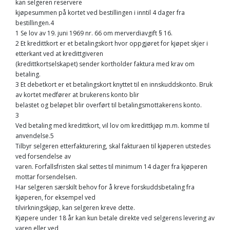
kan selgeren reservere
kjøpesummen på kortet ved bestillingen i inntil 4 dager fra
bestillingen.4
1 Se lov av 19. juni 1969 nr. 66 om merverdiavgift § 16.
2 Et kredittkort er et betalingskort hvor oppgjøret for kjøpet skjer i
etterkant ved at kredittgiveren
(kredittkortselskapet) sender kortholder faktura med krav om
betaling.
3 Et debetkort er et betalingskort knyttet til en innskuddskonto. Bruk
av kortet medfører at brukerens konto blir
belastet og beløpet blir overført til betalingsmottakerens konto.
3
Ved betaling med kredittkort, vil lov om kredittkjøp m.m. komme til
anvendelse.5
Tilbyr selgeren etterfakturering, skal fakturaen til kjøperen utstedes
ved forsendelse av
varen. Forfallsfristen skal settes til minimum 14 dager fra kjøperen
mottar forsendelsen.
Har selgeren særskilt behov for å kreve forskuddsbetaling fra
kjøperen, for eksempel ved
tilvirkningskjøp, kan selgeren kreve dette.
Kjøpere under 18 år kan kun betale direkte ved selgerens levering av
varen eller ved