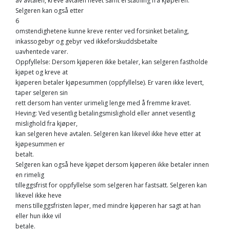
av avtalen, kreve avtalen hevet samt erstatning fra kjøperen.
Selgeren kan også etter
6
omstendighetene kunne kreve renter ved forsinket betaling,
inkassogebyr og gebyr ved ikkeforskuddsbetalte
uavhentede varer.
Oppfyllelse: Dersom kjøperen ikke betaler, kan selgeren fastholde
kjøpet og kreve at
kjøperen betaler kjøpesummen (oppfyllelse). Er varen ikke levert,
taper selgeren sin
rett dersom han venter urimelig lenge med å fremme kravet.
Heving: Ved vesentlig betalingsmislighold eller annet vesentlig
mislighold fra kjøper,
kan selgeren heve avtalen. Selgeren kan likevel ikke heve etter at
kjøpesummen er
betalt.
Selgeren kan også heve kjøpet dersom kjøperen ikke betaler innen
en rimelig
tilleggsfrist for oppfyllelse som selgeren har fastsatt. Selgeren kan
likevel ikke heve
mens tilleggsfristen løper, med mindre kjøperen har sagt at han
eller hun ikke vil
betale.