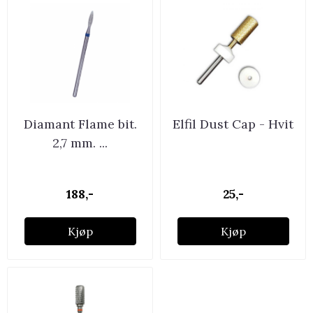
Diamant Flame bit.
Elfil Dust Cap - Hvit
2,7 mm. ...
188,-
25,-
Kjøp
Kjøp