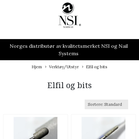
Norges distributør av kvalitetsmerket NSI og Nail
Systems
Hjem
Verktøy/Utstyr
Elfil og bits
Elfil og bits