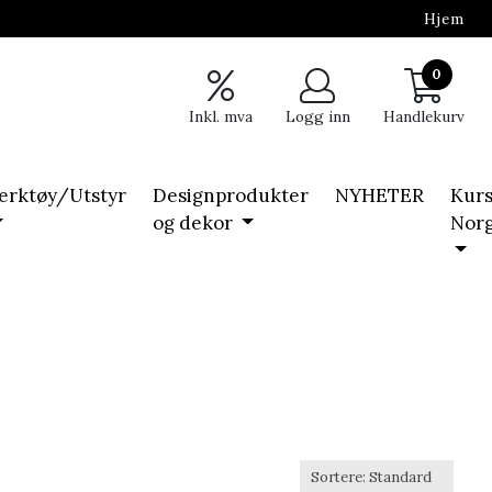
Hjem
0
Inkl. mva
Logg inn
Handlekurv
erktøy/Utstyr
Designprodukter
NYHETER
Kurs
og dekor
Nor