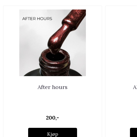
After hours
A
200,-
Kjøp