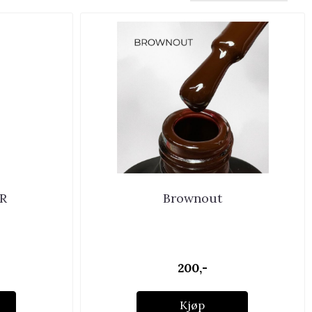
R
Brownout
200,-
Kjøp