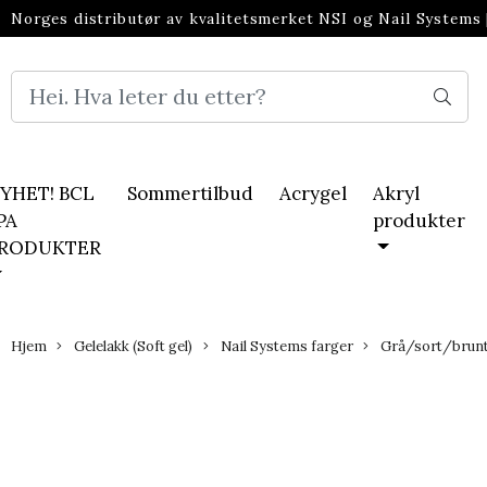
Norges distributør av kvalitetsmerket NSI og Nail Systems
neglebransjen
YHET! BCL
Sommertilbud
Acrygel
Akryl
PA
produkter
RODUKTER
Hjem
Gelelakk (Soft gel)
Nail Systems farger
Grå/sort/brun