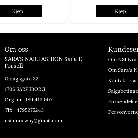
Kjøp
Kjøp
Om oss
Kundeser
SARA'S NAILFASHION Sara E
Om NSI Nor
Forsell
Om Sara's Na
Glengsgata 32
Kontakt oss
1706 SARPSBORG
Salgsbetinge
Org. nr. 989 413 007
Forsendelse
Tlf:
+4795275243
Personverne
nsiinnorway@gmail.com