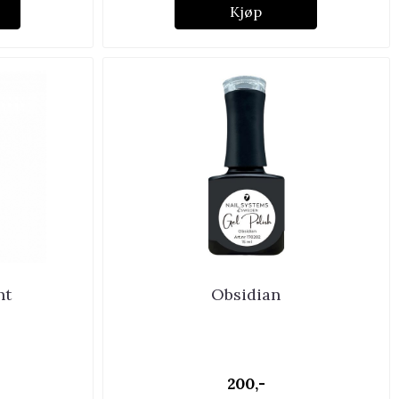
Kjøp
ht
Obsidian
200,-