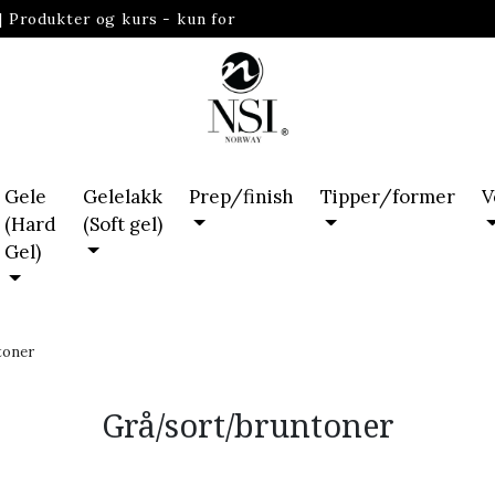
|
Produkter og kurs - kun for
Gele
Gelelakk
Prep/finish
Tipper/former
V
(Hard
(Soft gel)
Gel)
toner
Grå/sort/bruntoner