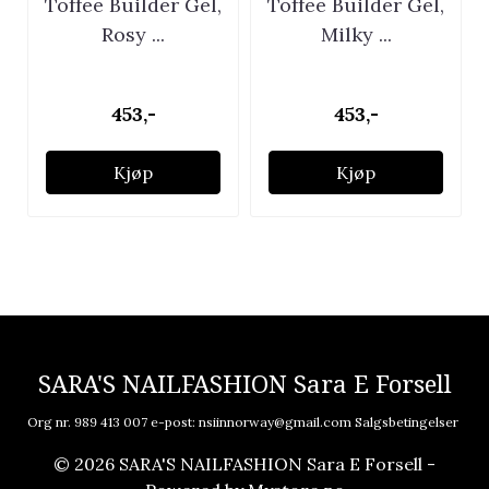
Toffee Builder Gel,
Toffee Builder Gel,
Rosy ...
Milky ...
453,-
453,-
Kjøp
Kjøp
SARA'S NAILFASHION Sara E Forsell
Org nr. 989 413 007 e-post:
nsiinnorway@gmail.com
Salgsbetingelser
© 2026 SARA'S NAILFASHION Sara E Forsell -