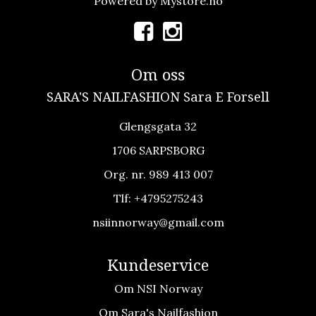
Powered by
Mystore.no
Om oss
SARA'S NAILFASHION Sara E Forsell
Glengsgata 32
1706 SARPSBORG
Org. nr. 989 413 007
Tlf:
+4795275243
nsiinnorway@gmail.com
Kundeservice
Om NSI Norway
Om Sara's Nailfashion