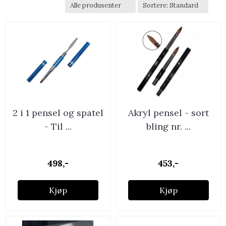
2 i 1 pensel og spatel
Akryl pensel - sort
- Til ...
bling nr. ...
498,-
453,-
Kjøp
Kjøp