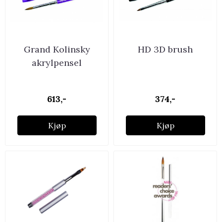
Grand Kolinsky
HD 3D brush
akrylpensel
613,-
374,-
Kjøp
Kjøp