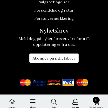
Salgsbetingelser
Forsendelse og retur
Personvernerklæring
Nyhetsbrev
Meld deg på nyhetsbrevet vårt for å få
oppdateringer fra oss.
Abonner på nyhetsbrev
0
Hjem
Meny
Søk
Konto
Handlekurv