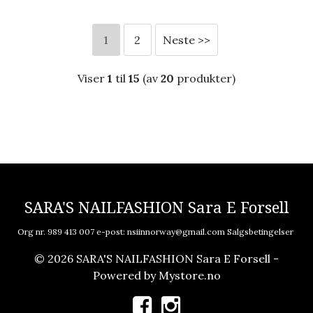
1
2
Neste >>
Viser
1
til
15
(av
20
produkter)
SARA'S NAILFASHION Sara E Forsell
Org nr. 989 413 007 e-post:
nsiinnorway@gmail.com
Salgsbetingelser
© 2026 SARA'S NAILFASHION Sara E Forsell -
Powered by
Mystore.no