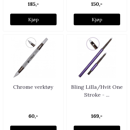
185,-
150,-
Kjøp
Kjøp
Chrome verktøy
Bling Lilla/Hvit One
Stroke - ...
60,-
169,-