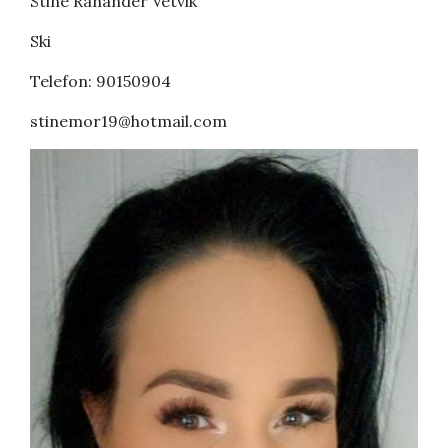
Stine Ranander Vetvik
Ski
Telefon: 90150904
stinemor19@hotmail.com