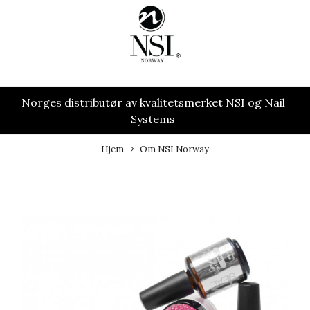
Norges distributør av kvalitetsmerket NSI og Nail
Systems
Hjem
Om NSI Norway