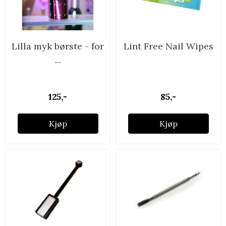
Lilla myk børste - for
Lint Free Nail Wipes
...
125,-
85,-
Kjøp
Kjøp