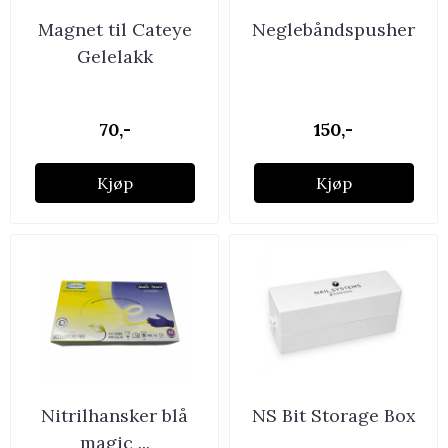
Magnet til Cateye
Neglebåndspusher
Gelelakk
70,-
150,-
Kjøp
Kjøp
Nitrilhansker blå
NS Bit Storage Box
magic ...