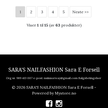
1
2
3
4
5
Neste >>
Viser
1
til
15
(av
63
produkter)
SARA'S NAILFASHION Sara E Forsell
Org nr. 989 413 007 e-post:
nsiinnorway@gmail.com
Salgsbetingelser
© 2026 SARA'S NAILFASHION Sara E Forsell -
Powered by
Mystore.no