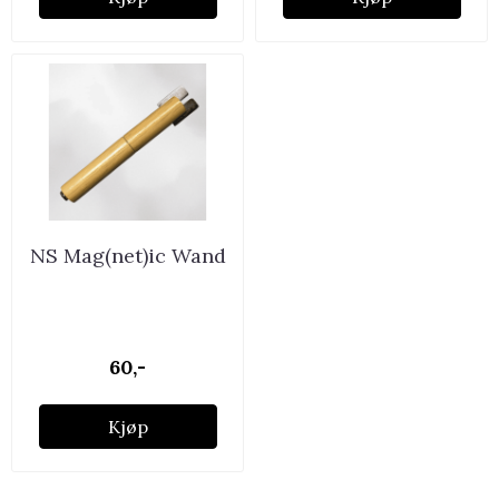
NS Mag(net)ic Wand
60,-
Kjøp