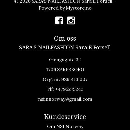
© 2026 SARA'S NAILFASHION Sara E Forsell -
Powered by
Mystore.no
Om oss
SARA'S NAILFASHION Sara E Forsell
Glengsgata 32
1706 SARPSBORG
Org. nr. 989 413 007
Tlf:
+4795275243
nsiinnorway@gmail.com
Kundeservice
Om NSI Norway