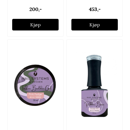
200,-
453,-
Kjøp
Kjøp