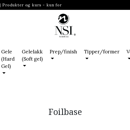
|
Produkter og kurs - kun for
Gele
Gelelakk
Prep/finish
Tipper/former
V
(Hard
(Soft gel)
Gel)
Foilbase