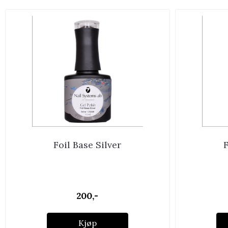
Foil Base Silver
F
200,-
Kjøp