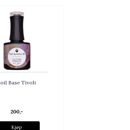
oil Base Tivoli
200,-
Kjøp