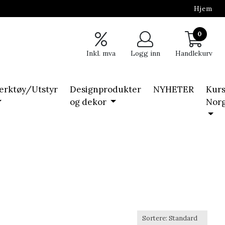
Hjem
0
Inkl. mva
Logg inn
Handlekurv
erktøy/Utstyr
Designprodukter
NYHETER
Kurs
og dekor
Nor