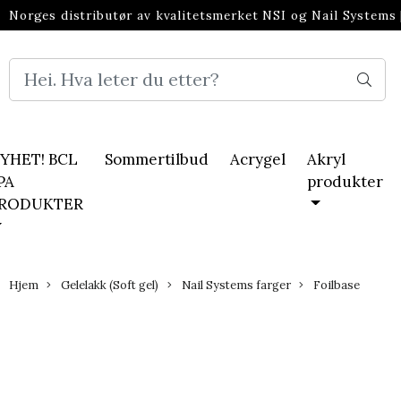
Norges distributør av kvalitetsmerket NSI og Nail Systems
neglebransjen
YHET! BCL
Sommertilbud
Acrygel
Akryl
PA
produkter
RODUKTER
Hjem
Gelelakk (Soft gel)
Nail Systems farger
Foilbase