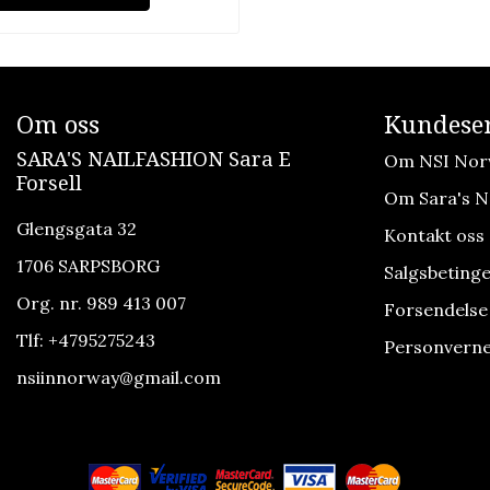
Om oss
Kundeser
SARA'S NAILFASHION Sara E
Om NSI Nor
Forsell
Om Sara's Na
Glengsgata 32
Kontakt oss
1706 SARPSBORG
Salgsbetinge
Org. nr. 989 413 007
Forsendelse
Tlf:
+4795275243
Personverne
nsiinnorway@gmail.com