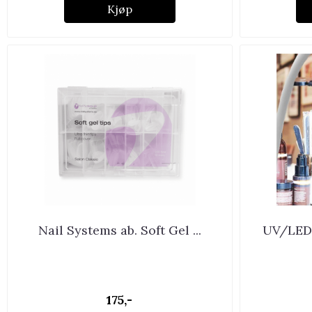
Kjøp
Nail Systems ab. Soft Gel ...
UV/LED-
175,-