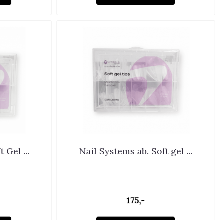
 Gel ...
Nail Systems ab. Soft gel ...
175,-