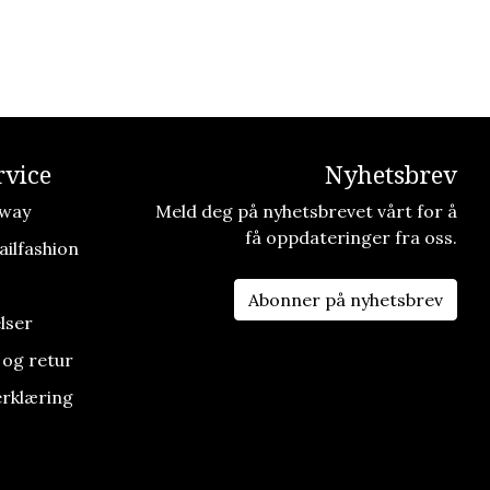
vice
Nyhetsbrev
way
Meld deg på nyhetsbrevet vårt for å
få oppdateringer fra oss.
ilfashion
Abonner på nyhetsbrev
lser
 og retur
rklæring