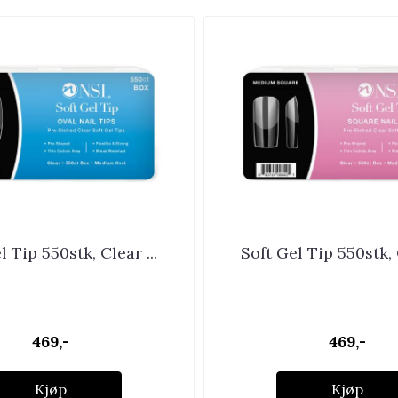
l Tip 550stk, Clear ...
Soft Gel Tip 550stk, C
469,-
469,-
Kjøp
Kjøp