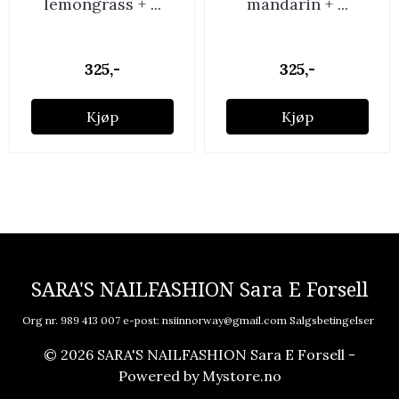
lemongrass + ...
mandarin + ...
325,-
325,-
Kjøp
Kjøp
SARA'S NAILFASHION Sara E Forsell
Org nr. 989 413 007 e-post:
nsiinnorway@gmail.com
Salgsbetingelser
© 2026 SARA'S NAILFASHION Sara E Forsell -
Powered by
Mystore.no