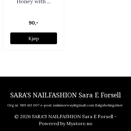
Honey with ...
90,-
Kjøp
SARA'S NAILFASHION Sara E Forsell
Org nr. 989 413 007 e-post:
nsiinnorway@gmail.com
Salgsbetingelser
© 2026 SARA'S NAILFASHION Sara E Forsell -
Powered by
Mystore.no