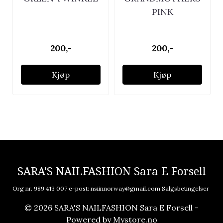
PINK
200,-
200,-
Kjøp
Kjøp
SARA'S NAILFASHION Sara E Forsell
Org nr. 989 413 007 e-post:
nsiinnorway@gmail.com
Salgsbetingelser
© 2026 SARA'S NAILFASHION Sara E Forsell -
Powered by
Mystore.no