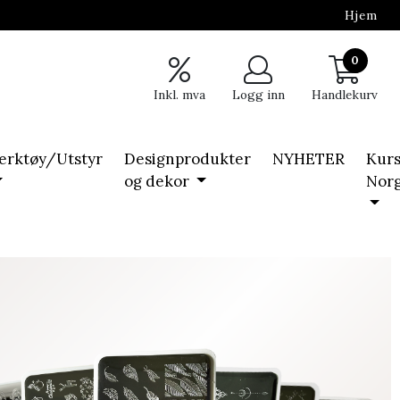
Hjem
0
Inkl. mva
Logg inn
Handlekurv
erktøy/Utstyr
Designprodukter
NYHETER
Kurs
og dekor
Nor