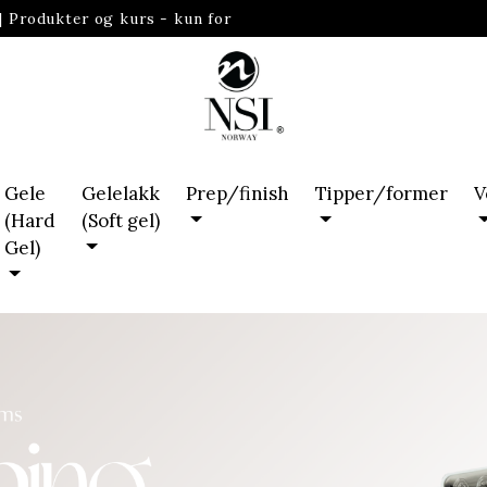
|
Produkter og kurs - kun for
Gele
Gelelakk
Prep/finish
Tipper/former
V
(Hard
(Soft gel)
Gel)