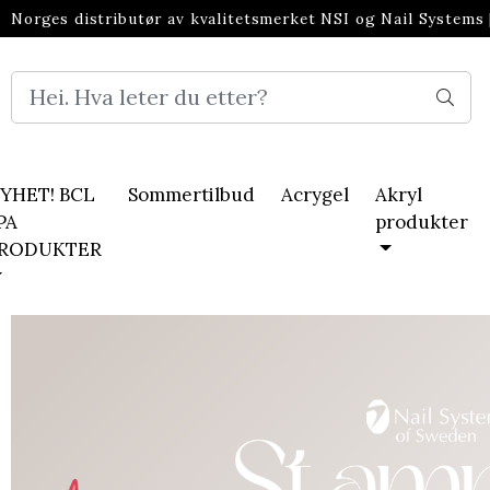
Norges distributør av kvalitetsmerket NSI og Nail Systems
neglebransjen
YHET! BCL
Sommertilbud
Acrygel
Akryl
PA
produkter
RODUKTER