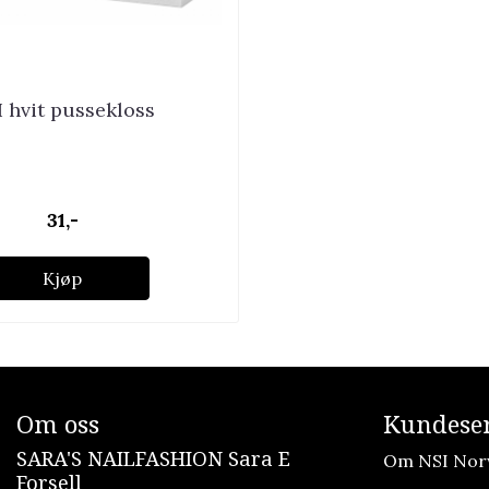
 hvit pussekloss
31,-
Kjøp
Om oss
Kundeser
SARA'S NAILFASHION Sara E
Om NSI Nor
Forsell