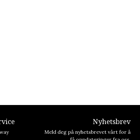
vice
Nyhetsbrev
way
Meld deg på nyhetsbrevet vårt for å
få oppdateringer fra oss.