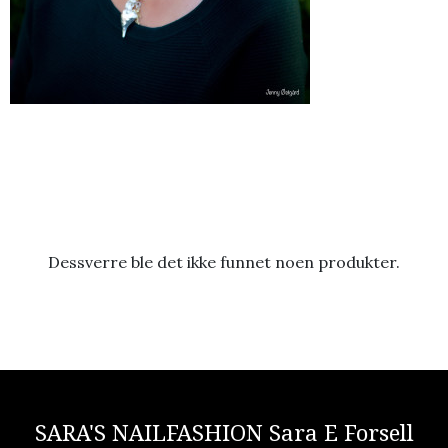
Dessverre ble det ikke funnet noen produkter.
SARA'S NAILFASHION Sara E Forsell