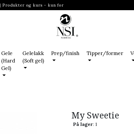
|
Produkter og kurs - kun for
Gele
Gelelakk
Prep/finish
Tipper/former
V
(Hard
(Soft gel)
Gel)
My Sweetie
På lager
: 1