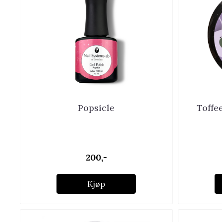
Popsicle
Toffee
200,-
Kjøp