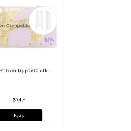
ition tipp 500 stk. ...
374,-
Kjøp