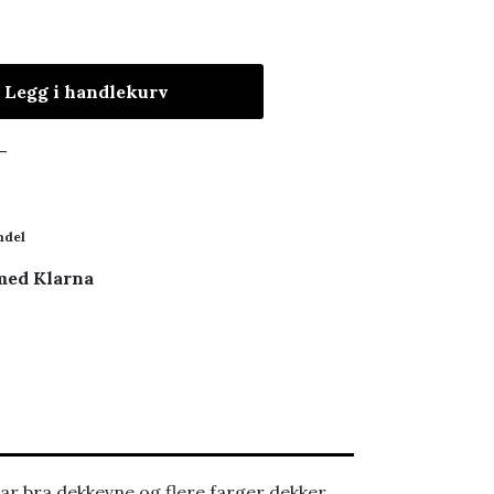
Legg i handlekurv
-
ndel
 med Klarna
har bra dekkevne og flere farger dekker