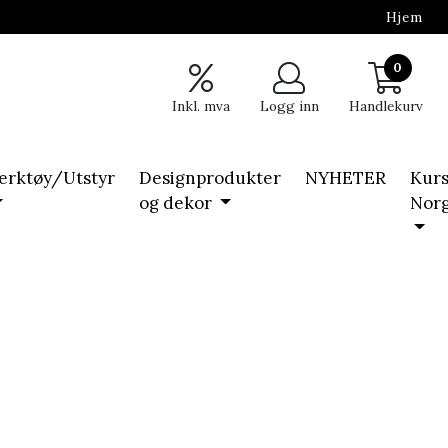
Hjem
0
Inkl. mva
Logg inn
Handlekurv
erktøy/Utstyr
Designprodukter
NYHETER
Kurs
og dekor
Nor