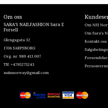
Om oss
Kundeser
SARA'S NAILFASHION Sara E
Om NSI Nor
Forsell
Om Sara's Na
Glengsgata 32
Kontakt oss
1706 SARPSBORG
Salgsbetinge
Org. nr. 989 413 007
Forsendelse
Tlf:
+4795275243
Personverne
nsiinnorway@gmail.com