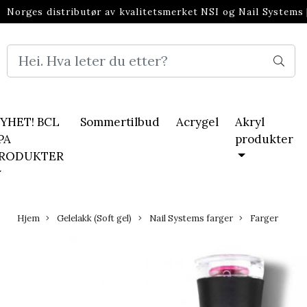
Norges distributør av kvalitetsmerket NSI og Nail Systems
neglebransjen
YHET! BCL
Sommertilbud
Acrygel
Akryl
PA
produkter
RODUKTER
Hjem
Gelelakk (Soft gel)
Nail Systems farger
Farger