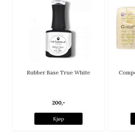
Rubber Base True White
Compet
200,-
Kjøp