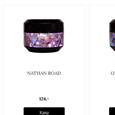
NATHAN ROAD
O
124,-
Kjøp