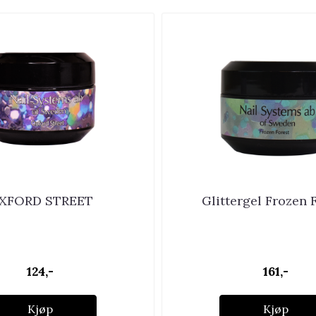
XFORD STREET
Glittergel Frozen 
124,-
161,-
Kjøp
Kjøp