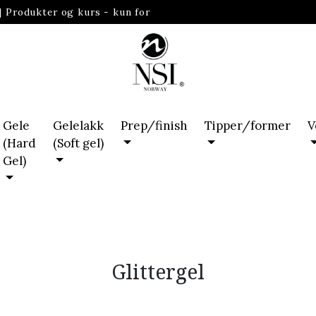
|
Produkter og kurs - kun for
Gele
Gelelakk
Prep/finish
Tipper/former
V
(Hard
(Soft gel)
Gel)
Glittergel