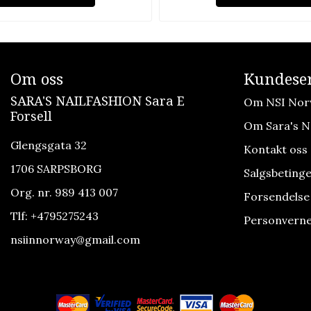
Om oss
Kundeser
SARA'S NAILFASHION Sara E
Om NSI Nor
Forsell
Om Sara's Na
Glengsgata 32
Kontakt oss
1706 SARPSBORG
Salgsbetinge
Org. nr. 989 413 007
Forsendelse
Tlf:
+4795275243
Personverne
nsiinnorway@gmail.com