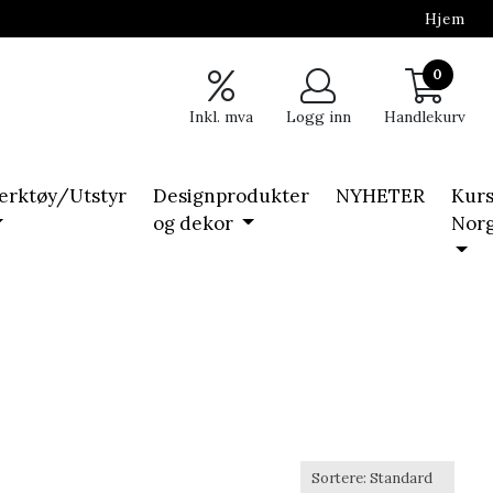
Hjem
0
Inkl. mva
Logg inn
Handlekurv
erktøy/Utstyr
Designprodukter
NYHETER
Kurs
og dekor
Nor