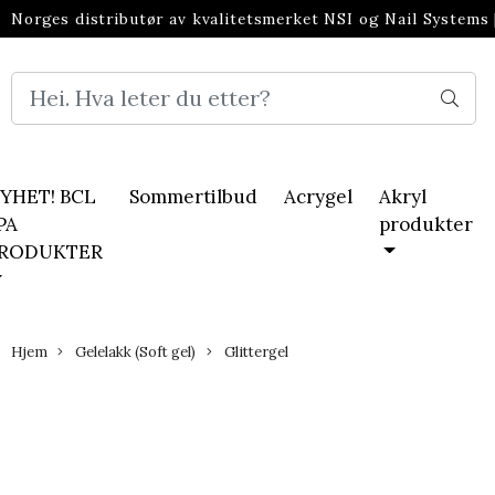
Norges distributør av kvalitetsmerket NSI og Nail Systems
neglebransjen
YHET! BCL
Sommertilbud
Acrygel
Akryl
PA
produkter
RODUKTER
Hjem
Gelelakk (Soft gel)
Glittergel