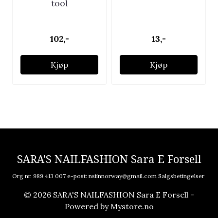
tool
102,-
13,-
Kjøp
Kjøp
SARA'S NAILFASHION Sara E Forsell
Org nr. 989 413 007 e-post:
nsiinnorway@gmail.com
Salgsbetingelser
© 2026 SARA'S NAILFASHION Sara E Forsell -
Powered by
Mystore.no