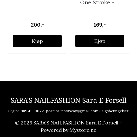
One Stroke - ...
200,-
169,-
Kjøp
Kjøp
SARA'S NAILFASHION Sara E Forsell
Org nr. 989 413 007 e-post:
nsiinnorway@gmail.com
Salgsbetingelser
© 2026 SARA'S NAILFASHION Sara E Forsell -
Powered by
Mystore.no